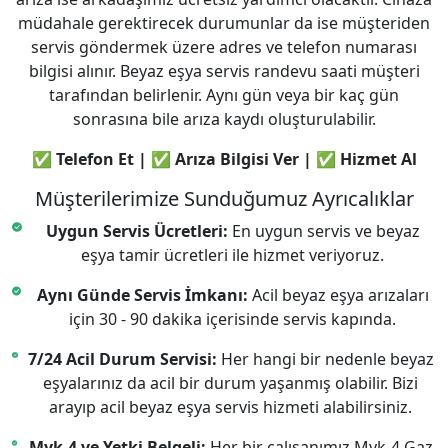
müdahale gerektirecek durumunlar da ise müşteriden
servis göndermek üzere adres ve telefon numarası
bilgisi alınır. Beyaz eşya servis randevu saati müşteri
tarafından belirlenir. Aynı gün veya bir kaç gün
sonrasına bile arıza kaydı oluşturulabilir.
✅ Telefon Et | ✅ Arıza Bilgisi Ver | ✅ Hizmet Al
Müşterilerimize Sunduğumuz Ayrıcalıklar
Uygun Servis Ücretleri:
En uygun servis ve beyaz
eşya tamir ücretleri ile hizmet veriyoruz.
Aynı Günde Servis İmkanı:
Acil beyaz eşya arızaları
için 30 - 90 dakika içerisinde servis kapında.
7/24 Acil Durum Servisi:
Her hangi bir nedenle beyaz
eşyalarınız da acil bir durum yaşanmış olabilir. Bizi
arayıp acil beyaz eşya servis hizmeti alabilirsiniz.
Myk-4 ve Yetki Belgeli:
Her bir çalışanımız Myk-4 Gaz